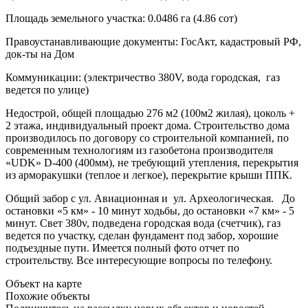
Площадь земельного участка: 0.0486 га (4.86 сот)
Правоустанавливающие документы: ГосАкт, кадастровый РФ,
док-ты на Дом
Коммуникации: (электричество 380V, вода городская, газ
ведется по улице)
Недострой, общей площадью 276 м2 (100м2 жилая), цоколь +
2 этажа, индивидуальный проект дома. Строительство дома
производилось по договору со строительной компанией, по
современным технологиям из газобетона производителя
«UDK» D-400 (400мм), не требующий утепления, перекрытия
из арморакушки (теплое и легкое), перекрытие крыши ППК.
Общий забор с ул. Авиационная и ул. Археологическая. До
остановки «5 км» - 10 минут ходьбы, до остановки «7 км» - 5
минут. Свет 380v, подведена городская вода (счетчик), газ
ведется по участку, сделан фундамент под забор, хорошие
подъездные пути. Имеется полный фото отчет по
строительству. Все интересующие вопросы по телефону.
Объект на карте
Похожие объекты