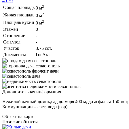
49 29
2
Общая площадь
0 м
2
Жилая площадь
0 м
2
Площадь кухни
0 м
Этажей
0
Отопление
-
Сан.узел
-
Участок
3.75 сот.
Документы
ГосАкт
Дополнительная информация
Нежилой дачный домик,сад до моря 400 м, до асфальта 150 метр
Коммуникации – свет, вода (гор)
Объект на карте
Похожие объекты