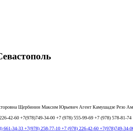
Севастополь
торовна Щербинин Максим Юрьевич Агент Камушадзе Резо Ами
) 226-42-60 +7(978)749-34-00 +7 (978) 555-99-69 +7 (978) 578-81-7
8) 661-34-33 +7(978) 258-77-10 +7 (978) 226-42-60 +7(978)749-34-