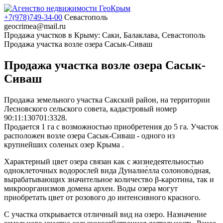
+7(978)749-34-00
Севастополь
geocrimea@mail.ru
Продажа участков в Крыму: Саки, Балаклава, Севастополь
Продажа участка возле озера Сасык-Сиваш
Продажа участка возле озера Сасык-
Сиваш
Продажа земельного участка Сакский район, на территории
Лесновского сельского совета, кадастровый номер
90:11:130701:3328.
Продается 1 га с возможностью приобретения до 5 га. Участок
расположен возле озера Сасык-Сиваш - одного из
крупнейших соленых озер Крыма .
Характерный цвет озера связан как с жизнедеятельностью
одноклеточных водорослей вида Дуналие́лла солоново́дная,
вырабатывающих значительное количество β-каротина, так и
микроорганизмов домена археи. Воды озера могут
приобретать цвет от розового до интенсивного красного.
С участка открывается отличный вид на озеро. Назначение