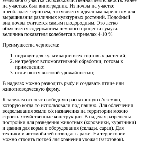
земельного участка сельскохозяйственная деятельность. Ранее
на участках был виноградник. Из почвы на участке
преобладает чернозем, что является идеалным вариантом для
выращивания различных культурных ростений. Подобный
вид почвы считается самым плодородным. Это легко
объясняется содержанием немалого процента гумуса:
величина показателя колеблется в пределах 4-10 %.
Преимущества чернозема:
подходят для культивации всех сортовых растений;
не требуют вспомогательной обработки, готовы к
применению;
отличаются высокой урожайностью;
В наделах можно разводить рыбу и создавать птице или
животноводческую ферму.
К залежам относят свободную распаханную с/х землю,
которую когда-то использовали под пашню. Для облегчения
возделывания земли с/х назначения на территории можно
строить хозяйственные конструкции. В наделах разрешены
постройки для разведения животных (коровники, курятники)
и здания для корма и оборудования (склады, сараи). Для
техники и автомобилей возводят гаражи. На территории
можно строить погреб для хранения урожая (заготовок).