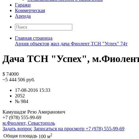
Гаражи
Коммерческая
Аренда
Главная страница
Архив объектов
жил дача Фиолент ТСН "Успех" 74т
Дача ТСН "Успех", м.Фиолент
$ 74000
~5 444 506 руб.
17-08-2016 15:33
2052
№ 984
Камушадзе Резо Амиранович
+7 (978) 555-99-69
м.Фиолент, Севастополь
Задать вопрос
Записаться на просмотр
+7 (978) 555-99-69
2
Общая площадь
100 м