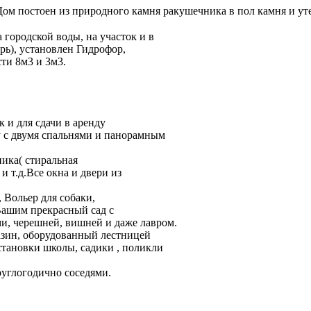
 Дом постоен из природного
камня ракушечника в пол камня и ут
 городской воды, на участок и в
брь), установлен Гидрофор,
сти 8м3 и 3м3.
 и для сдачи в аренду
у с двумя спальнями и панорамным
ника( стиральная
и т.д.Все окна и двери из
, Вольер для собаки,
Вашим прекрасный сад с
и, черешней, вишней и даже лавром.
азин, оборудованный лестницей
становки школы, садики , поликли
углогодично соседями.