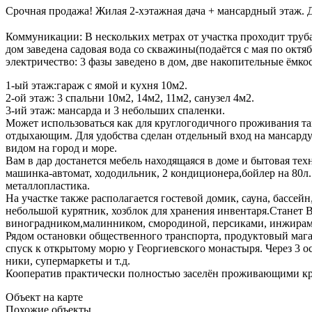
Срочная продажа! Жилая 2-хэтажная дача + мансардный этаж.
Коммуникации: В нескольких метрах от участка проходит труба
дом заведена садовая вода со скважины(подаётся с мая по октя
электричество: 3 фазы заведено в дом, две накопительные ёмко
1-ый этаж:гараж с ямой и кухня 10м2.
2-ой этаж: 3 спальни 10м2, 14м2, 11м2, санузел 4м2.
3-ий этаж: мансарда и 3 небольших спаленки.
Может использоваться как для круглогодичного проживания так
отдыхающим. Для удобства сделан отдельный вход на мансард
видом на город и море.
Вам в дар достанется мебель находящаяся в доме и бытовая тех
машинка-автомат, хододильник, 2 кондиционера,бойлер на 80л. 
металлопластика.
На участке также располагается гостевой домик, сауна, бассейн
небольшой курятник, хозблок для хранения инвентаря.Станет 
виноградником,малинником, смородиной, персиками, инжирам
Рядом остановки общественного транспорта, продуктовый маг
спуск к открытому морю у Георгиевского монастыря. Через 3 о
ники, супермаркеты и т.д.
Кооператив практически полностью заселён проживающими кр
Объект на карте
Похожие объекты