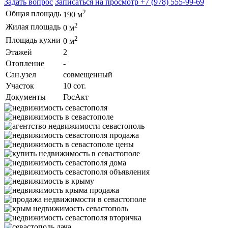
Задать вопрос
Записаться на просмотр
+7 (978) 555-99-69
2
Общая площадь
190 м
2
Жилая площадь
0 м
2
Площадь кухни
0 м
Этажей
2
Отопление
-
Сан.узел
совмещенный
Участок
10 сот.
Документы
ГосАкт