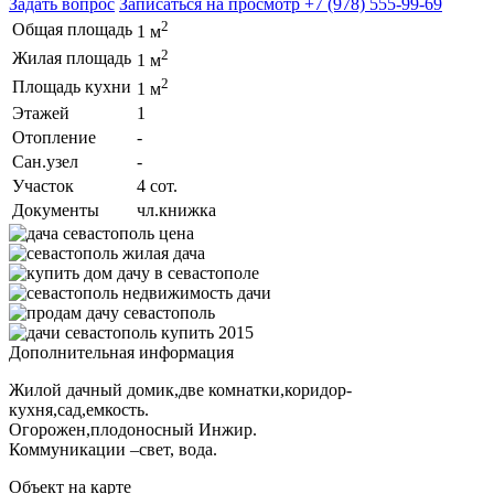
Задать вопрос
Записаться на просмотр
+7 (978) 555-99-69
2
Общая площадь
1 м
2
Жилая площадь
1 м
2
Площадь кухни
1 м
Этажей
1
Отопление
-
Сан.узел
-
Участок
4 сот.
Документы
чл.книжка
Дополнительная информация
Жилой дачный домик,две комнатки,коридор-
кухня,сад,емкость.
Огорожен,плодоносный Инжир.
Коммуникации –свет, вода.
Объект на карте