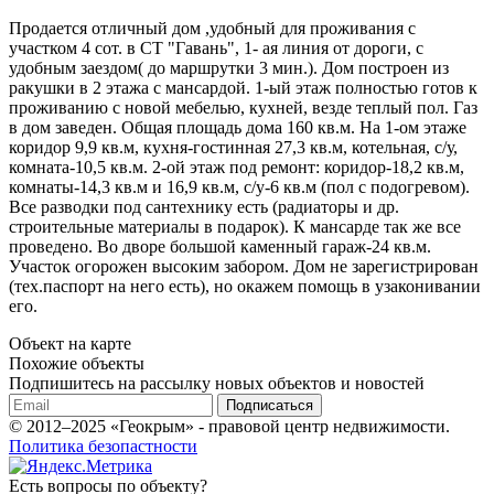
Продается отличный дом ,удобный для проживания с
участком 4 сот. в СТ "Гавань", 1- ая линия от дороги, с
удобным заездом( до маршрутки 3 мин.). Дом построен из
ракушки в 2 этажа с мансардой. 1-ый этаж полностью готов к
проживанию с новой мебелью, кухней, везде теплый пол. Газ
в дом заведен. Общая площадь дома 160 кв.м. На 1-ом этаже
коридор 9,9 кв.м, кухня-гостинная 27,3 кв.м, котельная, с/у,
комната-10,5 кв.м. 2-ой этаж под ремонт: коридор-18,2 кв.м,
комнаты-14,3 кв.м и 16,9 кв.м, с/у-6 кв.м (пол с подогревом).
Все разводки под сантехнику есть (радиаторы и др.
строительные материалы в подарок). К мансарде так же все
проведено. Во дворе большой каменный гараж-24 кв.м.
Участок огорожен высоким забором. Дом не зарегистрирован
(тех.паспорт на него есть), но окажем помощь в узаконивании
его.
Объект на карте
Похожие объекты
Подпишитесь на рассылку новых объектов и новостей
Подписаться
© 2012–2025 «Геокрым» - правовой центр недвижимости.
Политика безопастности
Есть вопросы по объекту?