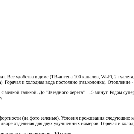
т. Все удобства в доме (ТВ-антена 100 каналов, Wi-Fi, 2 туалет
). Горячая и холодная вода постоянно (газ.колонка). Отопление 
ок с мелкой галькой. До "Звездного берега" - 15 минут. Рядом с
у.
ортности (на фото зеленые). Условия проживания следующие: ко
о дворе отдельная для двух улучшенных номеров. Горячая и холод
я земельная территория - 10 соток.