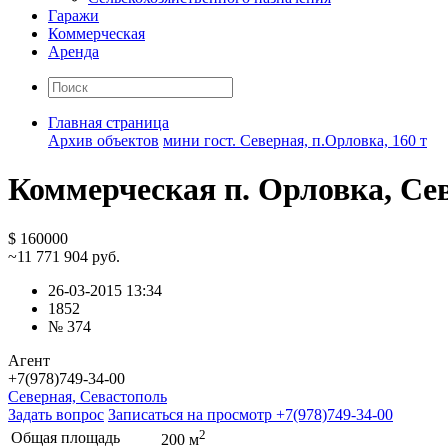
Гаражи
Коммерческая
Аренда
Главная страница
Архив объектов
мини гост. Северная, п.Орловка, 160 т
Коммерческая п. Орловка, Се
$ 160000
~11 771 904 руб.
26-03-2015 13:34
1852
№ 374
Агент
+7(978)749-34-00
Северная, Севастополь
Задать вопрос
Записаться на просмотр
+7(978)749-34-00
2
Общая площадь
200 м