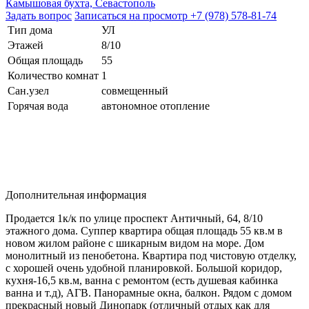
Камышовая бухта, Севастополь
Задать вопрос
Записаться на просмотр
+7 (978) 578-81-74
Тип дома
УЛ
Этажей
8/10
Общая площадь
55
Количество комнат
1
Сан.узел
совмещенный
Горячая вода
автономное отопление
Дополнительная информация
Продается 1к/к по улице проспект Античный, 64, 8/10
этажного дома. Суппер квартира общая площадь 55 кв.м в
новом жилом районе с шикарным видом на море. Дом
монолитный из пенобетона. Квартира под чистовую отделку,
с хорошей очень удобной планировкой. Большой коридор,
кухня-16,5 кв.м, ванна с ремонтом (есть душевая кабинка
ванна и т.д), АГВ. Панорамные окна, балкон. Рядом с домом
прекрасный новый Динопарк (отличный отдых как для