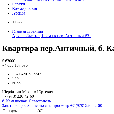
Гаражи
Коммерческая
Аренда
Главная страница
Архив объектов
1 ком кв пер. Античный 63т
Квартира пер.Античный, б. 
$ 63000
~4 635 187 руб.
13-08-2015 15:42
1446
№ 551
Щербинин Максим Юрьевич
+7 (978) 226-42-60
б. Камышовая, Севастополь
Задать вопрос
Записаться на просмотр
+7 (978) 226-42-60
Тип дома
ЭЛ