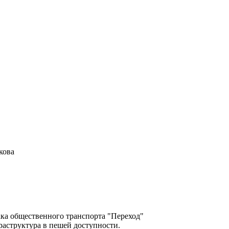
якова
ака общественного транспорта "Переход"
раструктура в пешей доступности.