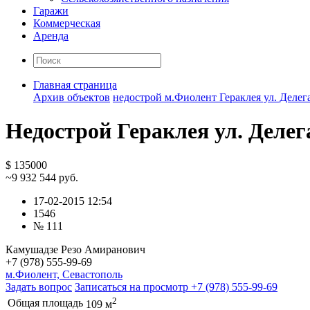
Гаражи
Коммерческая
Аренда
Главная страница
Архив объектов
недострой м.Фиолент Гераклея ул. Делега
Недострой Гераклея ул. Делег
$ 135000
~9 932 544 руб.
17-02-2015 12:54
1546
№ 111
Камушадзе Резо Амиранович
+7 (978) 555-99-69
м.Фиолент, Севастополь
Задать вопрос
Записаться на просмотр
+7 (978) 555-99-69
2
Общая площадь
109 м