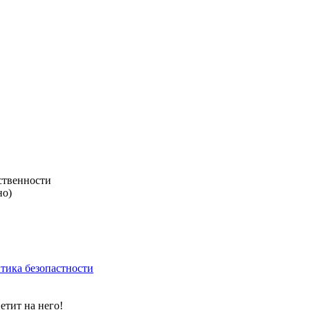
ственности
но)
тика безопастности
етит на него!