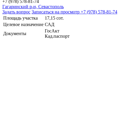
+7 (978) 578-81-74
Гагаринский р-н, Севастополь
Задать вопрос
Записаться на просмотр
+7 (978) 578-81-74
Площадь участка
17,15 сот.
Целевое назначение
САД
ГосАкт
Документы
Кад.паспорт