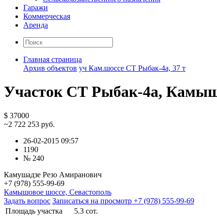
Гаражи
Коммерческая
Аренда
Главная страница
Архив объектов
уч Кам.шоссе СТ Рыбак-4а, 37 т
Участок СТ Рыбак-4а, Камыш
$ 37000
~2 722 253 руб.
26-02-2015 09:57
1190
№ 240
Камушадзе Резо Амиранович
+7 (978) 555-99-69
Камышовое шоссе, Севастополь
Задать вопрос
Записаться на просмотр
+7 (978) 555-99-69
Площадь участка
5.3 сот.