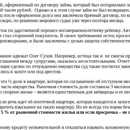
й, оформленный по договору займа, который был нотариально зав
0 тысяч рублей. Однако и в этом случае займ не был возвращен.
ц после оформления долга она заключила брачный договор, по к
аскоро, по решению мирового судьи уже через полтора месяца.
сток по дарственной перешел несовершеннолетнему ребенку. А
е стал сторонний покупатель. В своих требованиях истец проси
производными, и были заключены с целью защиты собственности 
мание адвокат Олег Сухов. Например, истица так и не смогла п
соглашения между супругами, оказались несостоятельными. Отве
ующие сделки по отчуждению имущества суд также посчитал зак
ись в залоге или под арестом.
 это ½ доли в квартире, которая по соглашению об отступном м
 часть имущества. Рыночная стоимость доли составила 3 миллион
что спорное жилье – является единственным для заёмщицы и ее 
ли речь идет об ипотечной квартире, которая находится в залоге
братить взыскание на такую квартиру. Но не всегда эта норма бе
е 5 % от рыночной стоимости жилья или если просрочка – не 
чному кредиту незначительной и отказаться изымать заложенную 