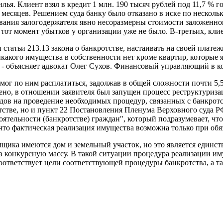
я. Клиент взял в кредит 1 млн. 190 тысяч рублей под 11,7 % го
 месяцев. Решением суда банку было отказано в иске по несколь
ования залогодержателя явно несоразмерны стоимости заложенно
тот момент убытков у организации уже не было. В-третьих, кли
статьи 213.13 закона о банкротстве, настаивать на своей плате
акого имущества в собственности нет кроме квартир, которые я
, - объясняет адвокат Олег Сухов. Финансовый управляющий в ко
смог по ним расплатиться, задолжав в общей сложности почти 5
ено, в отношении заявителя был запущен процесс реструктуризац
ходов на проведение необходимых процедур, связанных с банкро
отстве, но и пункт 22 Постановления Пленума Верховного суда Р
оятельности (банкротстве) граждан", который подразумевает, ч
что фактическая реализация имущества возможна только при обя
мщика имеются дом и земельный участок, но это является единс
в конкурсную массу. В такой ситуации процедура реализации иму
оответствует цели соответствующей процедуры банкротства, а т