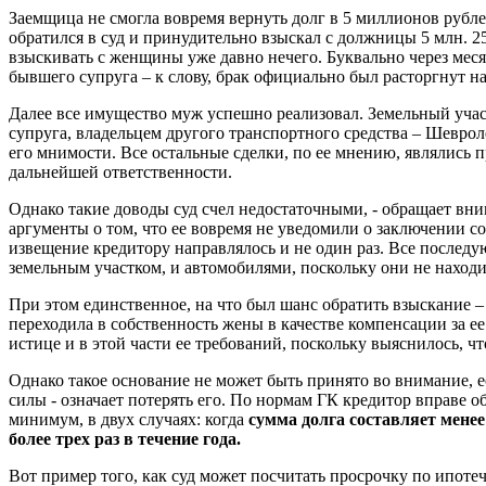
Заемщица не смогла вовремя вернуть долг в 5 миллионов рубле
обратился в суд и принудительно взыскал с должницы 5 млн. 25
взыскивать с женщины уже давно нечего. Буквально через меся
бывшего супруга – к слову, брак официально был расторгнут н
Далее все имущество муж успешно реализовал. Земельный уча
супруга, владельцем другого транспортного средства – Шеврол
его мнимости. Все остальные сделки, по ее мнению, являлись 
дальнейшей ответственности.
Однако такие доводы суд счел недостаточными, - обращает вни
аргументы о том, что ее вовремя не уведомили о заключении 
извещение кредитору направлялось и не один раз. Все послед
земельным участком, и автомобилями, поскольку они не находил
При этом единственное, на что был шанс обратить взыскание –
переходила в собственность жены в качестве компенсации за ее
истице и в этой части ее требований, поскольку выяснилось, 
Однако такое основание не может быть принято во внимание, ес
силы - означает потерять его. По нормам ГК кредитор вправе о
минимум, в двух случаях: когда
сумма долга составляет мене
более трех раз в течение года.
Вот пример того, как суд может посчитать просрочку по ипоте