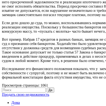
него просроченной задолженности и реализации ипотечного жиль
не смог исполнять обязательства. Период просрочки составил 8
изъятие не допускается, если нарушение незначительно и треб
заемщик самостоятельно погасил текущие платежи, поэтому на 
Если дело дошло до суда, то можно, воспользовавшись нормами 
реализации имущества. Поскольку у большинства банкротов ник
конкурсную массу, то «пускать с молотка» часто бывает нечего
Вот пример. Набрав 17 кредитов в разных банках, заемщик не 
суд о признании себя банкротом. Ходатайство было удовлетвор
отсутствия у должника средств для возмещения судебных рас
Такое основание допускает не только статья 57 Закона о банкр
введением в действие процедур, применяемых в делах о несост
судом в любой момент. Кроме того, в решении было отмечено, 
Исследование его финансового положения показало, что у зае
собственности с супругой, поэтому и не может быть включено 
формальной констатации факта отсутствия имущества, что не с
Просмотров страницы: 1061
Продать свою недвижимость
Дома