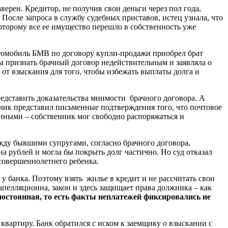
ерен. Кредитор, не получив свои деньги через пол года,
 После запроса в службу судебных приставов, истец узнала, что
оторому все ее имущество перешло в собственность уже
втомобиль БМВ по договору купли-продажи приобрел брат
ла признать брачный договор недействительным и заявляла о
от взыскания для того, чтобы избежать выплаты долга и
редставить доказательства мнимости брачного договора. А
тчик представил письменные подтверждения того, что почтовое
онными – собственник мог свободно распоряжаться и
ежду бывшими супругами, согласно брачного договора,
а рублей и могла бы покрыть долг частично. Но суд отказал
несовершеннолетнего ребенка.
 у банка. Поэтому взять жилье в кредит и не рассчитать свои
запелляционна, закон и здесь защищает права должника – как
постоянная, то есть факты неплатежей фиксировались не
квартиру. Банк обратился с иском к заемщику о взыскании с