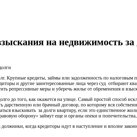
взыскания на недвижимость за
лг. Крупные кредиты, займы или задолженность по налоговым п
иторы и другие заинтересованные лица через суд отбирают ква
тить репрессивные меры и уберечь жилье от обременения и взыс
го до того, как окажется на улице. Самый простой способ искл
ь дарственную или брачный договор, по которому вся собственно
аться взыскивать за долги квартиру, если это единственное жил
равовую оборону» займут еще и органы опеки и попечительства,
ать должники, когда кредиторы идут в наступление и вполне за