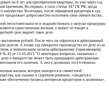
довых на 8 лет для приобретения квартиры, но уже через год
ким причинам. Во-первых, в силу статьи 347 ГК РФ, когда
го имущества. Во-вторых, после обращения кредитора в суд
ент продолжает добросовестно исполнять свои обязательства.
жной несостоятельности и ходатайствовать о запуске процедуры
вляются единственным жильем, а значит не входят в
роткий срок закроет такое дело.
,5 миллионов рублей. После чего он обратился в арбитражный
ии долгов. А позже суд прекратил производство по делу из-за
тством, и компенсацию оплаты арбитражному управляющему.
Ф № 45 от 13.10.2015 "О некоторых вопросах, связанных с
то дело о банкротстве может быть прекращено арбитражным
зательном его наличии. А оно у должника отсутствовало.
твенным жильем, которое находится в совместной
щества, как сказано в судебном решении, «сводится к
акже обеспечению баланса интересов кредиторов и должника».