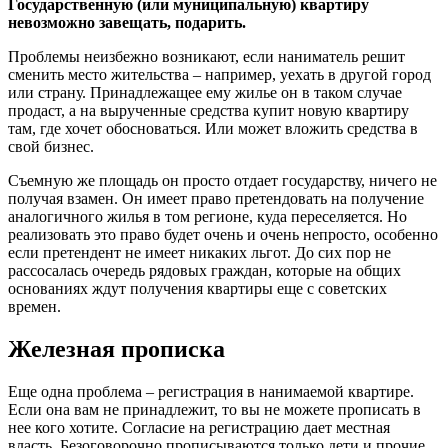
Государственную (или муниципальную) квартиру
невозможно завещать, подарить.
Проблемы неизбежно возникают, если наниматель решит
сменить место жительства – например, уехать в другой город
или страну. Принадлежащее ему жилье он в таком случае
продаст, а на вырученные средства купит новую квартиру
там, где хочет обосноваться. Или может вложить средства в
свой бизнес.
Съемную же площадь он просто отдает государству, ничего не
получая взамен. Он имеет право претендовать на получение
аналогичного жилья в том регионе, куда переселяется. Но
реализовать это право будет очень и очень непросто, особенно
если претендент не имеет никаких льгот. До сих пор не
рассосалась очередь рядовых граждан, которые на общих
основаниях ждут получения квартиры еще с советских
времен.
Железная прописка
Еще одна проблема – регистрация в нанимаемой квартире.
Если она вам не принадлежит, то вы не можете прописать в
нее кого хотите. Согласие на регистрацию дает местная
власть. Безоговорочно прописываются только дети и прочие