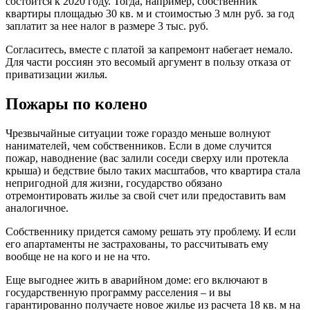
состоится к 2020 году. Тогда, например, собственник
квартиры площадью 30 кв. м и стоимостью 3 млн руб. за год
заплатит за нее налог в размере 3 тыс. руб.
Согласитесь, вместе с платой за капремонт набегает немало.
Для части россиян это весомый аргумент в пользу отказа от
приватизации жилья.
Пожары по колено
Чрезвычайные ситуации тоже гораздо меньше волнуют
нанимателей, чем собственников. Если в доме случится
пожар, наводнение (вас залили соседи сверху или протекла
крыша) и бедствие было таких масштабов, что квартира стала
непригодной для жизни, государство обязано
отремонтировать жилье за свой счет или предоставить вам
аналогичное.
Собственнику придется самому решать эту проблему. И если
его апартаменты не застрахованы, то рассчитывать ему
вообще не на кого и не на что.
Еще выгоднее жить в аварийном доме: его включают в
государственную программу расселения – и вы
гарантированно получаете новое жилье из расчета 18 кв. м на