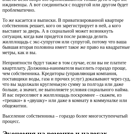
иждивенцы. А вот соединиться с подругой или другом будет
проблематично.
То же касается и выписки. В приватизированной квартире
собственник решает, кого он зарегистрирует в ней, а кого
выставит за дверь. А в социальной может возникнуть
ситуация, когда вам придется после развода делить
жилплощадь с экс-супругом или супругой, потому что ваша
бывшая вторая половина имеет такое же право на квадратные
метры, как и вы.
Неприятности будут также в том случае, если вы не платите
квартплату. Должника-нанимателя выселить гораздо проще,
чем собственника. Кредиторы (управляющая компания,
поставщики воды, газа и прочих услуг) доказывают через суд,
что вы задолжали кругленькую сумму за полгода или даже
больше, а значит, не выполняете условия социального найма.
И вас переселяют в жилплощадь поскромнее – скажем, из
«трешки» в «двушку» или даже в комнату в коммуналке или
общежитии.
Выселение собственника – гораздо более многоступенчатый
процесс.
Экономия на ремонте и налогах