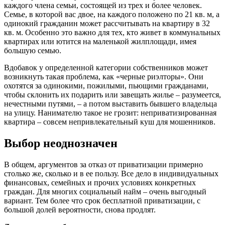
каждого члена семьи, состоящей из трех и более человек.
Семье, в которой вас двое, на каждого положено по 21 кв. м, а
одинокий гражданин может рассчитывать на квартиру в 32
кв. м. Особенно это важно для тех, кто живет в коммунальных
квартирах или ютится на маленькой жилплощади, имея
большую семью.
Вдобавок у определенной категории собственников может
возникнуть такая проблема, как «черные риэлторы». Они
охотятся за одинокими, пожилыми, пьющими гражданами,
чтобы склонить их подарить или завещать жилье – разумеется,
нечестными путями, – а потом выставить бывшего владельца
на улицу. Нанимателю такое не грозит: неприватизированная
квартира – совсем непривлекательный куш для мошенников.
Выбор неоднозначен
В общем, аргументов за отказ от приватизации примерно
столько же, сколько и в ее пользу. Все дело в индивидуальных
финансовых, семейных и прочих условиях конкретных
граждан. Для многих социальный найм – очень выгодный
вариант. Тем более что срок бесплатной приватизации, с
большой долей вероятности, снова продлят.